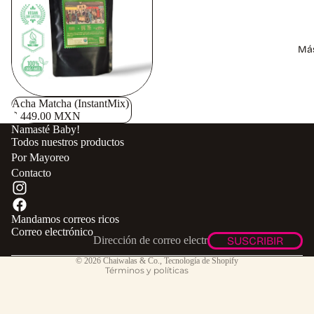
+
Leche
Informac
Dorada
ión
Má
Japón
Matcha
Acha Matcha (InstantMix)
Hōjicha
$ 449.00 MXN
Namasté Baby!
Todos nuestros productos
Utensilio
Por Mayoreo
s
Contacto
Política de privacidad
Ver todo
Información de contacto
Mandamos correos ricos
Política de reembolso
Correo electrónico
SUSCRIBIR
Términos del servicio
© 2026
Chaiwalas & Co.
,
Tecnología de Shopify
Términos y políticas