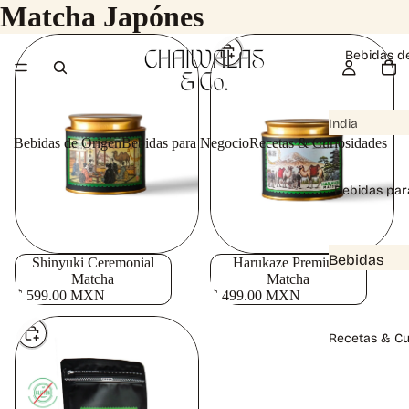
Matcha Japónes
ELEGIR
Bebidas d
India
Bebidas de Origen
Bebidas para Negocio
Recetas & Curiosidades
Chai
Instantá
Bebidas par
neos
Con /
Sin
Bebidas
Agotado
Shinyuki Ceremonial
Harukaze Premium
Azúcar
Matcha
Matcha
para
$ 599.00 MXN
$ 499.00 MXN
Chai
Negocio
Infusión
s
ELEGIR
Recetas & Cu
Kashmiri
Barista
Azafrán
Kit
Kawha